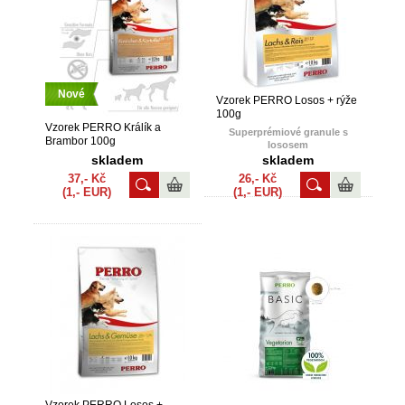
tuku
Nové
Vzorek PERRO Losos + rýže
100g
Vzorek PERRO Králík a
Superprémiové granule s
Brambor 100g
lososem
skladem
skladem
37,- Kč
26,- Kč
(1,- EUR)
(1,- EUR)