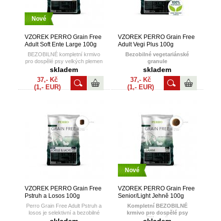
Nové
VZOREK PERRO Grain Free
VZOREK PERRO Grain Free
Adult Soft Ente Large 100g
Adult Vegi Plus 100g
BEZOBILNÉ kompletní krmivo
Bezobilné vegetariánské
pro dospělé psy velkých plemen
granule
Poloměkké (polovlhké) granule s
skladem
skladem
velmi vysokou chutností.
37,- Kč
37,- Kč
(1,- EUR)
(1,- EUR)
Nové
VZOREK PERRO Grain Free
VZOREK PERRO Grain Free
Pstruh a Losos 100g
Senior/Light Jehně 100g
Perro Grain Free Adult Pstruh a
Kompletní BEZOBILNÉ
losos je selektivní a bezobilné
krmivo pro dospělé psy
krmivo s rybami jako jediným
vyššího věku