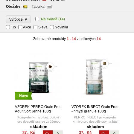
Obrázky
Tabulka
∨
Na skladě
(14)
Výrobce
Tip
Akce
Sleva
Novinka
Zobrazené produkty
1 - 14
z celkových
14
Nové
VZOREK PERRO Grain Free
VZOREK INSECT Grain Free
Adult Soft Jehně 100g
- hmyzí granule 100g
Kompletní krmivo bez obilovin
PERRO INSECT je kompletní
pro dospělé psy se zvýšenou
krmivo pro dospělé psy na bázi
spotřebou energie.
hmyzu. Je vhodné zejména pro
skladem
skladem
Poloměkké (polovlhké) granule s
psy s gastrointestinálními
37,- Kč
37,- Kč