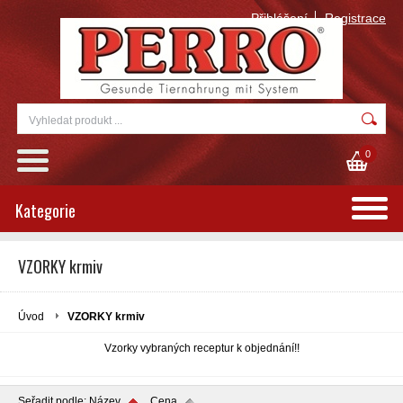
Přihlášení
Registrace
0
Kategorie
VZORKY krmiv
Úvod
VZORKY krmiv
Vzorky vybraných receptur k objednání!!
Seřadit podle:
Název
Cena